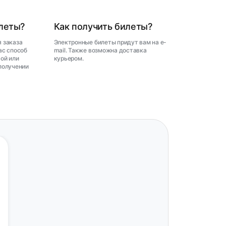
илеты?
Как получить билеты?
 заказа
Электронные билеты придут вам на e-
ас способ
mail. Также возможна доставка
ой или
курьером.
получении